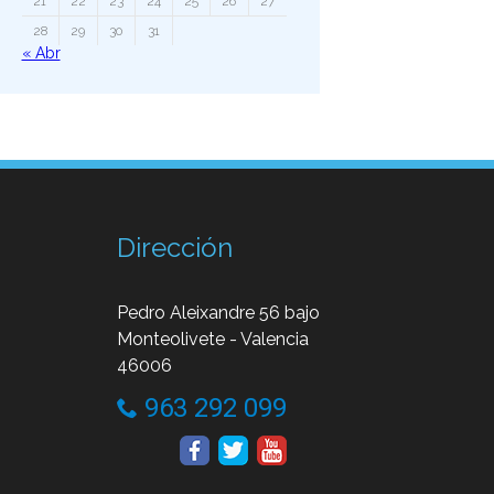
21
22
23
24
25
26
27
28
29
30
31
« Abr
Dirección
Pedro Aleixandre 56 bajo
Monteolivete - Valencia
46006
963 292 099