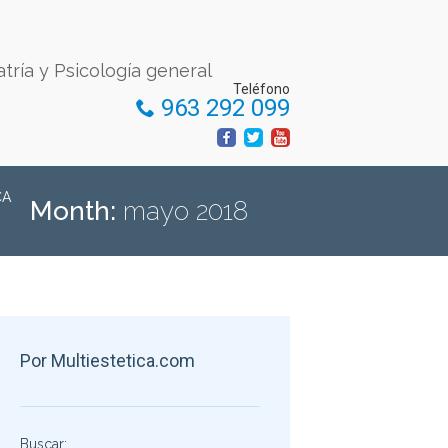
atría y Psicología general
Teléfono
963 292 099
CA
Month:
mayo 2018
Por Multiestetica.com
Buscar: