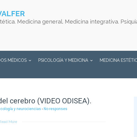
VALFER
ética. Medicina general. Medicina integrativa. Psiqui
DOS MÉDICOS
PSICOLOGÍA Y MEDICINA
MEDICINA ESTÉTI
 del cerebro (VIDEO ODISEA).
icología y neurociencias
-
No responses
Read More